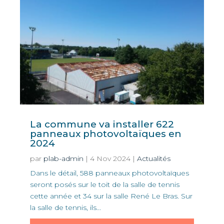
La commune va installer 622
panneaux photovoltaïques en
2024
par
plab-admin
|
4 Nov 2024
|
Actualités
Dans le détail, 588 panneaux photovoltaïques
seront posés sur le toit de la salle de tennis
cette année et 34 sur la salle René Le Bras. Sur
la salle de tennis, ils...