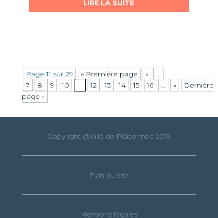
LIRE LA SUITE
Page 11 sur 29
« Première page
«
…
7
8
9
10
11
12
13
14
15
16
…
»
Dernière
page »
Copyright @Ville de Plabennec 2019
Plan du site
Mentions légales