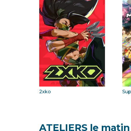
2xko
Sup
ATELIERS le matin 