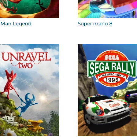
yMan Legend
Super mario 8