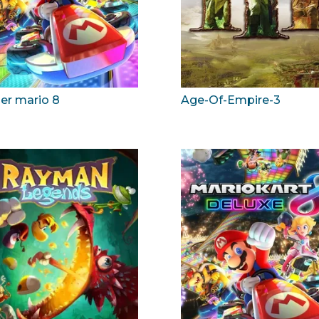
er mario 8
Age-Of-Empire-3