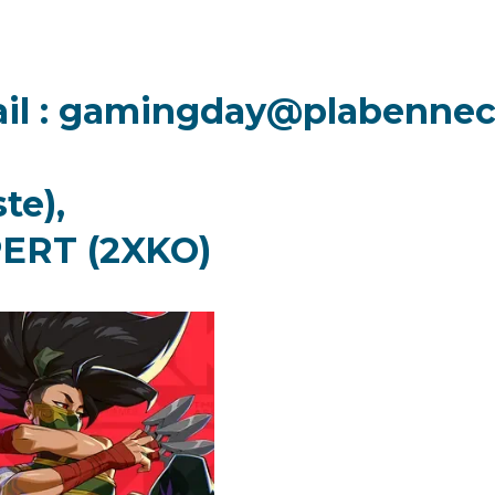
il :
gamingday@plabennec.
te),
PERT (2XKO)