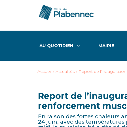
AU QUOTIDIEN
MAIRIE
Accueil
»
Actualités
»
Report de l’inauguration
Report de l’inaugura
renforcement muscu
En raison des fortes chaleurs 
24 juin, avec des températures 