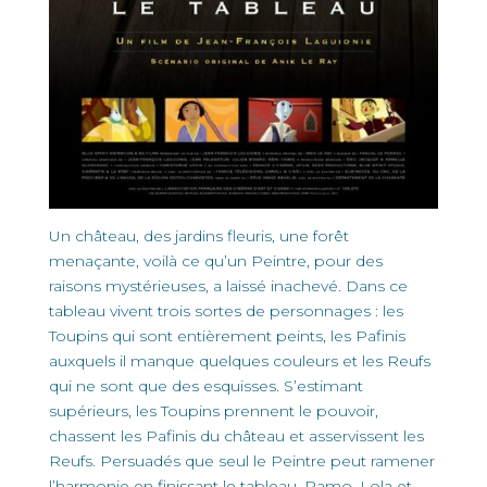
Un château, des jardins fleuris, une forêt
menaçante, voilà ce qu’un Peintre, pour des
raisons mystérieuses, a laissé inachevé. Dans ce
tableau vivent trois sortes de personnages : les
Toupins qui sont entièrement peints, les Pafinis
auxquels il manque quelques couleurs et les Reufs
qui ne sont que des esquisses. S’estimant
supérieurs, les Toupins prennent le pouvoir,
chassent les Pafinis du château et asservissent les
Reufs. Persuadés que seul le Peintre peut ramener
l’harmonie en finissant le tableau, Ramo, Lola et