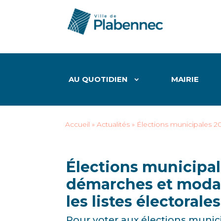
AU QUOTIDIEN
MAIRIE
Accueil
»
Actualités
»
Élections municipales 202
Élections municipal
démarches et modali
les listes électorales
Pour voter aux élections munic