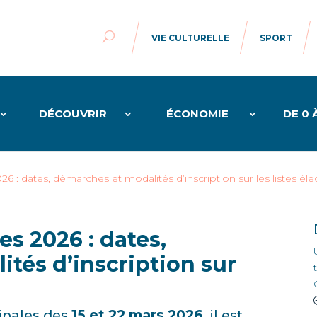
VIE CULTURELLE
SPORT
DÉCOUVRIR
ÉCONOMIE
DE 0 
6 : dates, démarches et modalités d’inscription sur les listes éle
es 2026 : dates,
tés d’inscription sur
ipales des
15 et 22 mars 2026
, il est