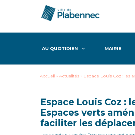
AU QUOTIDIEN
MAIRIE
Accueil
»
Actualités
»
Espace Louis Coz : les a
Espace Louis Coz : l
Espaces verts aména
faciliter les déplac
Les agents du service Espaces verts ont eng