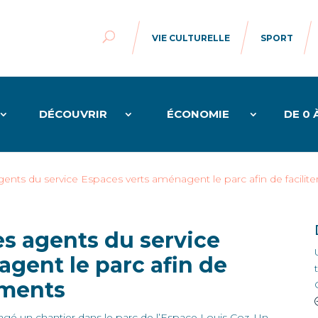
VIE CULTURELLE
SPORT
DÉCOUVRIR
ÉCONOMIE
DE 0 
gents du service Espaces verts aménagent le parc afin de facilit
es agents du service
gent le parc afin de
ements
agé un chantier dans le parc de l’Espace Louis Coz. Un