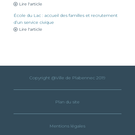
Lire l'article
École du Lac : accueil des familles et recrutement
d’un service civique
Lire l'article
Copyright @Ville de Plabennec 2019
Plan du site
Mentions légales