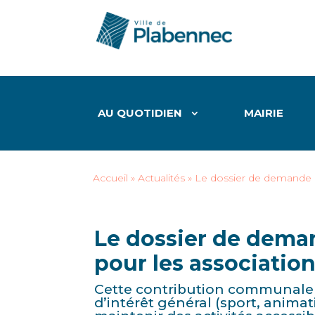
AU QUOTIDIEN
MAIRIE
Accueil
»
Actualités
»
Le dossier de demande d
Le dossier de dema
pour les association
Cette contribution communale so
d’intérêt général (sport, anima