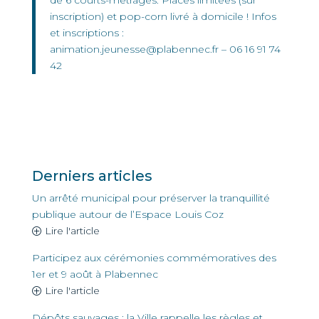
de 6 courts-métrages. Places limitées (sur
inscription) et pop-corn livré à domicile ! Infos
et inscriptions :
animation.jeunesse@plabennec.fr – 06 16 91 74
42
Derniers articles
Un arrêté municipal pour préserver la tranquillité
publique autour de l’Espace Louis Coz
Lire l'article
Participez aux cérémonies commémoratives des
1er et 9 août à Plabennec
Lire l'article
Dépôts sauvages : la Ville rappelle les règles et