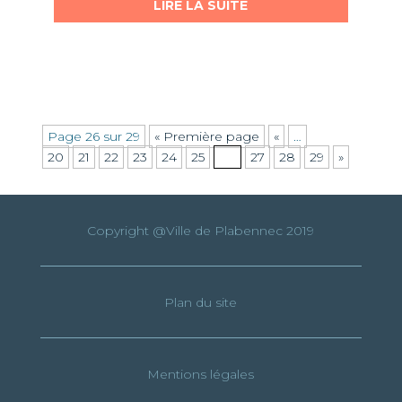
LIRE LA SUITE
Page 26 sur 29
« Première page
«
…
20
21
22
23
24
25
26
27
28
29
»
Copyright @Ville de Plabennec 2019
Plan du site
Mentions légales